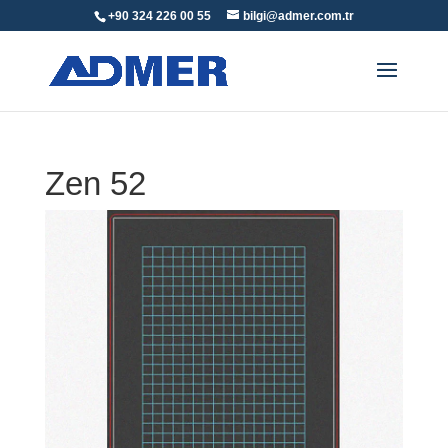
+90 324 226 00 55
bilgi@admer.com.tr
Zen 52