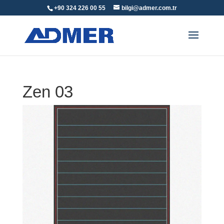
+90 324 226 00 55
bilgi@admer.com.tr
Zen 03