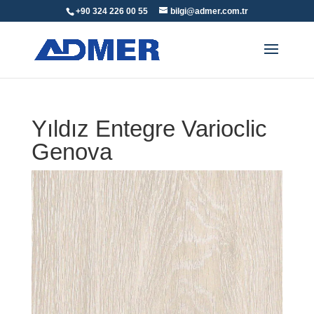
+90 324 226 00 55
bilgi@admer.com.tr
Yıldız Entegre Varioclic
Genova