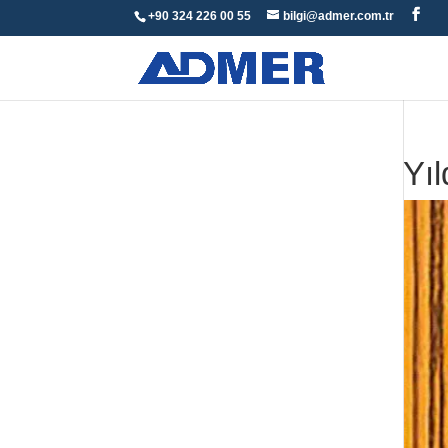
+90 324 226 00 55
bilgi@admer.com.tr
Yıl