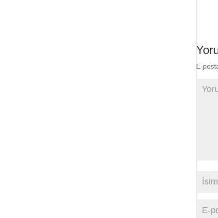
Yor
E-post