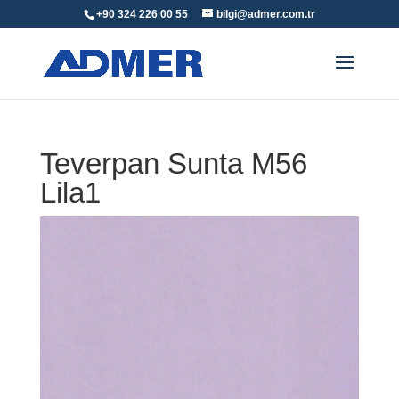
+90 324 226 00 55
bilgi@admer.com.tr
Teverpan Sunta M56
Lila1