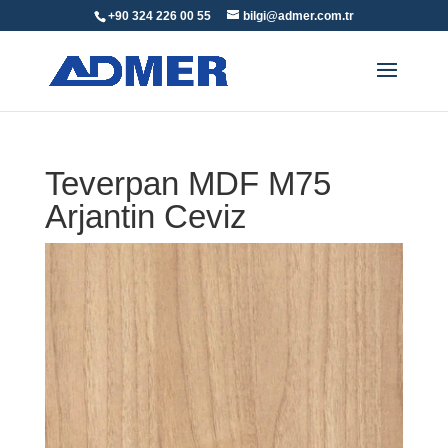
+90 324 226 00 55
bilgi@admer.com.tr
Teverpan MDF M75
Arjantin Ceviz