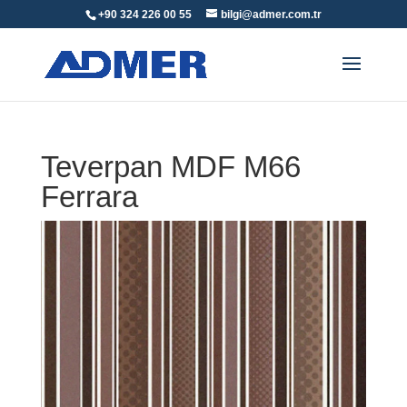
+90 324 226 00 55
bilgi@admer.com.tr
Teverpan MDF M66
Ferrara