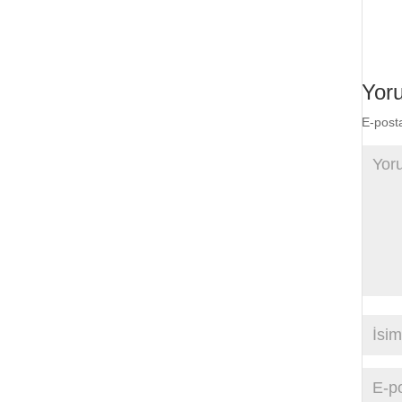
Yor
E-post