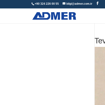
+90 324 226 00 55
bilgi@admer.com.tr
Te