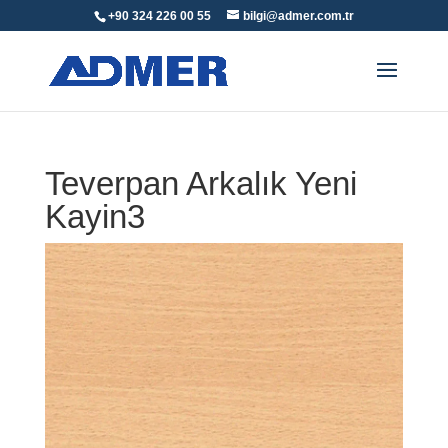
+90 324 226 00 55
bilgi@admer.com.tr
Teverpan Arkalık Yeni
Kayin3