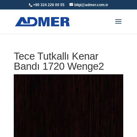
+90 324 226 00 55
bilgi@admer.com.tr
Tece Tutkallı Kenar
Bandı 1720 Wenge2