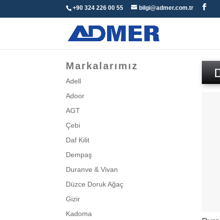
+90 324 226 00 55
bilgi@admer.com.tr
Markalarımız
Adell
Adoor
AGT
Çebi
Daf Kilit
Dempaş
Duranve & Vivan
Düzce Doruk Ağaç
Gizir
Kadoma