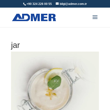
+90 324 226 00 55
bilgi@admer.com.tr
jar