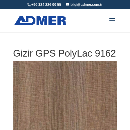
+90 324 226 00 55
bilgi@admer.com.tr
Gizir GPS PolyLac 9162