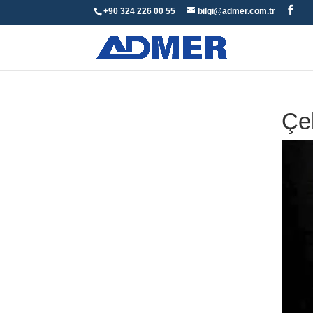
+90 324 226 00 55
bilgi@admer.com.tr
Çe