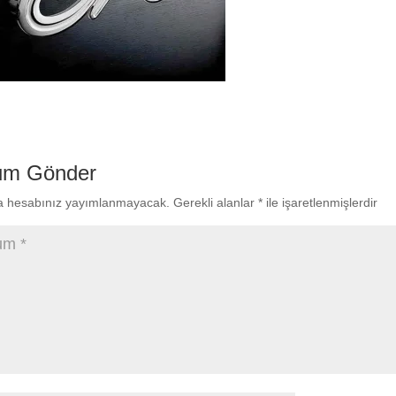
um Gönder
a hesabınız yayımlanmayacak.
Gerekli alanlar
*
ile işaretlenmişlerdir