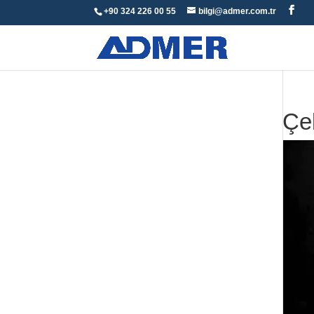
+90 324 226 00 55
bilgi@admer.com.tr
Çe