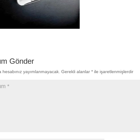
um Gönder
a hesabınız yayımlanmayacak.
Gerekli alanlar
*
ile işaretlenmişlerdir