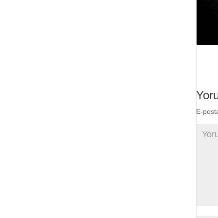
Yor
E-post