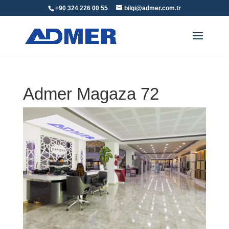
+90 324 226 00 55
bilgi@admer.com.tr
Admer Magaza 72