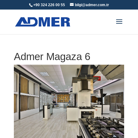
+90 324 226 00 55
bilgi@admer.com.tr
Admer Magaza 6