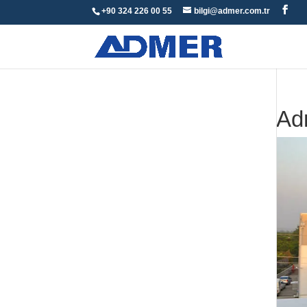
+90 324 226 00 55
bilgi@admer.com.tr
Ad