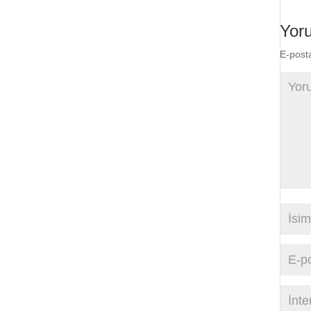
Yor
E-post