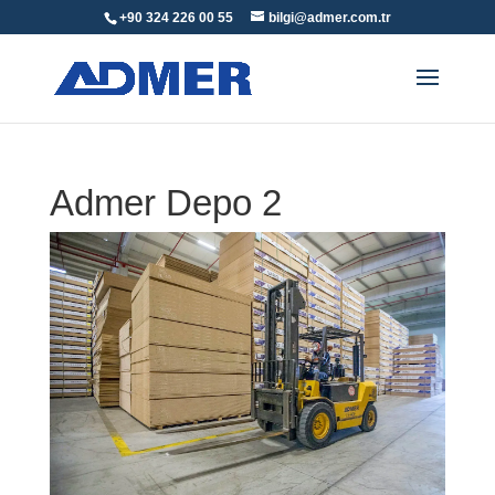
+90 324 226 00 55
bilgi@admer.com.tr
Admer Depo 2